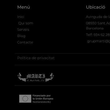
Menú
Ubicació
Inici
Avinguda de la
Qui som
08930 Sant Ad
Barcelona
Serveis
Telf: 934 62 28
Blog
grupmarti@
Contacte
Política de privacitat