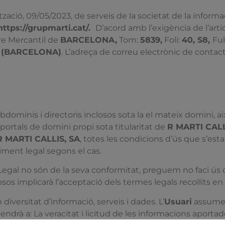
zació, 09/05/2023, de serveis de la societat de la informa
https://grupmarti.cat/.
D’acord amb l’exigència de l’arti
re Mercantil de
BARCELONA,
Tom:
5839,
Foli:
40, S8,
Ful
(BARCELONA)
. L’adreça de correu electrònic de conta
bdominis i directoris inclosos sota la el mateix domini, ai
 portals de domini propi sota titularitat de
R MARTI CALL
R MARTI CALLIS, SA
, totes les condicions d’ús que s’est
iment legal segons el cas.
 Legal no són de la seva conformitat, preguem no faci ús d
osos implicarà l’acceptació dels termes legals recollits en
iversitat d’informació, serveis i dades. L’
Usuari
assumeix
endrà a: La veracitat i licitud de les informacions aportade