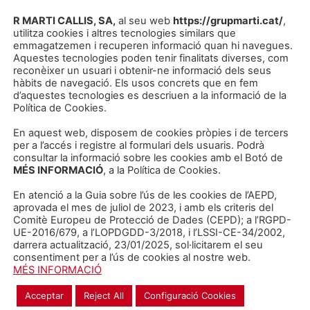
r a determinats continguts o serveis oferts per la web.
R MARTI CALLIS, SA,
al seu web
https://grupmarti.cat/
,
CALLIS, SA,
no aniran contra les disposicions d’aquestes cl
utilitza cookies i altres tecnologies similars que
dels drets de tercers o del funcionament dels llocs web.
emmagatzemen i recuperen informació quan hi navegues.
Aquestes tecnologies poden tenir finalitats diverses, com
 dels continguts amb finalitats il·lícites i prohibides en a
reconèixer un usuari i obtenir-ne informació dels seus
hàbits de navegació. Els usos concrets que en fem
guin malmetre, inutilitzar, sobrecarregar, deteriorar o im
d’aquestes tecnologies es descriuen a la informació de la
Usuari
d’Internet (hardware y software).
Política de Cookies.
aturalesa que l’entitat propietària de la web pugui patir
En aquest web, disposem de cookies pròpies i de tercers
per a l’accés i registre al formulari dels usuaris. Podrà
ligacions derivades de l’ús de la Web i d’aquesta políti
consultar la informació sobre les cookies amb el Botó de
MÉS INFORMACIÓ
, a la Política de Cookies.
l’
Usuari
es compromet a no transmetre, difondre o posar
xos, arxius de so i / o imatge, fotografies d’aquest web.
En atenció a la Guia sobre l’ús de les cookies de l’AEPD,
aprovada el mes de juliol de 2023, i amb els criteris del
Comitè Europeu de Protecció de Dades (CEPD); a l’RGPD-
UE-2016/679, a l’LOPDGDD-3/2018, i l’LSSI-CE-34/2002,
darrera actualització, 23/01/2025, sol·licitarem el seu
consentiment per a l’ús de cookies al nostre web.
MÉS INFORMACIÓ
Acceptar
Reject All
Configuració Cookies