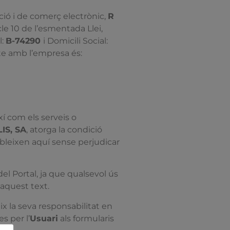
ció i de comerç electrònic,
R
cle 10 de l’esmentada Llei,
l:
B-74290
i Domicili Social:
cte amb l’empresa és:
xí com els serveis o
IS, SA
, atorga la condició
ableixen aquí sense perjudicar
el Portal, ja que qualsevol ús
 aquest text.
 la seva responsabilitat en
s per l’
Usuari
als formularis